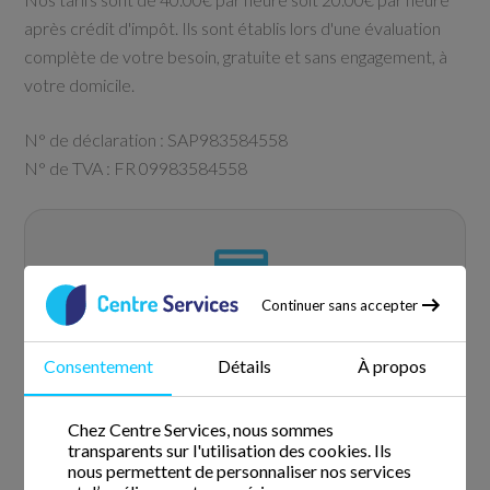
après crédit d'impôt. Ils sont établis lors d'une évaluation
complète de votre besoin, gratuite et sans engagement, à
votre domicile.
N° de déclaration : SAP983584558
N° de TVA : FR 09983584558
Réglements acceptés
Continuer sans accepter
Consentement
Détails
À propos
Chez Centre Services, nous sommes
transparents sur l'utilisation des cookies. Ils
Prélèvement
Chèque
nous permettent de personnaliser nos services
automatique