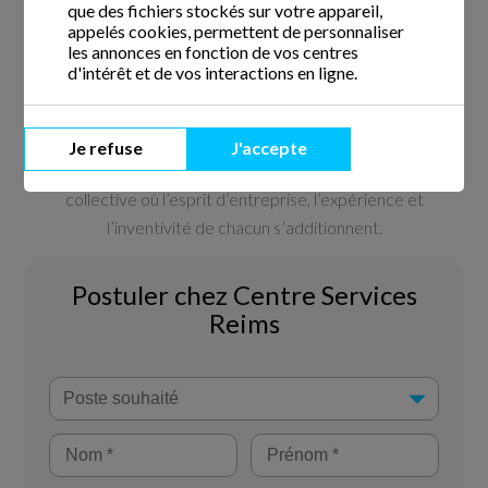
que des fichiers stockés sur votre appareil,
appelés cookies, permettent de personnaliser
les annonces en fonction de vos centres
d'intérêt et de vos interactions en ligne.
Le résultat de ces valeurs se traduit par des attentions afin
de féliciter les réussites de nos équipes de terrain.
Je refuse
J'accepte
Nous rejoindre, c’est participer à une aventure humaine et
collective où l’esprit d’entreprise, l’expérience et
l’inventivité de chacun s’additionnent.
Postuler chez Centre Services
Reims