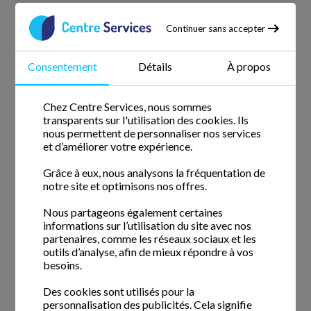
Continuer sans accepter
Consentement
Détails
À propos
Chez Centre Services, nous sommes
transparents sur l'utilisation des cookies. Ils
5 o
ffres d'emploi
nous permettent de personnaliser nos services
et d’améliorer votre expérience.
Grâce à eux, nous analysons la fréquentation de
Notre agence propose actuellement
5
offres
notre site et optimisons nos offres.
d'emploi dans le secteur de Reims et ses alentours.
Nous partageons également certaines
Postuler
informations sur l’utilisation du site avec nos
partenaires, comme les réseaux sociaux et les
outils d’analyse, afin de mieux répondre à vos
besoins.
Des cookies sont utilisés pour la
personnalisation des publicités. Cela signifie