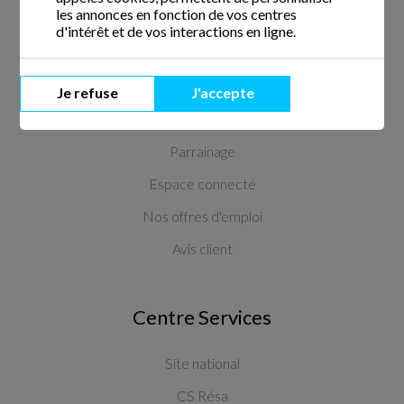
Informations
les annonces en fonction de vos centres
d'intérêt et de vos interactions en ligne.
Actualités
Le fonctionnement
Je refuse
J'accepte
Nos tarifs
Parrainage
Espace connecté
Nos offres d'emploi
Avis client
Centre Services
Site national
CS Résa