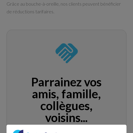
Grâce au bouche-à-oreille, nos clients peuvent bénéficier
de réductions tarifaires.
Parrainez vos
amis, famille,
collègues,
voisins...
2 heures
de services à domicile offertes pour