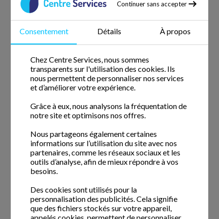
votre filleul et vous sur nos prestations
Continuer sans accepter
régulières.
Consentement
Détails
À propos
Chez Centre Services, nous sommes
transparents sur l'utilisation des cookies. Ils
Devis & Contact
nous permettent de personnaliser nos services
et d’améliorer votre expérience.
Demande de devis gratuit
Grâce à eux, nous analysons la fréquentation de
notre site et optimisons nos offres.
Demandez une visite d'évaluation
Demande de rappel
Nous partageons également certaines
informations sur l’utilisation du site avec nos
Nous contacter
partenaires, comme les réseaux sociaux et les
outils d’analyse, afin de mieux répondre à vos
Horaires et accessibilité
besoins.
Postuler
Des cookies sont utilisés pour la
personnalisation des publicités. Cela signifie
que des fichiers stockés sur votre appareil,
appelés cookies, permettent de personnaliser