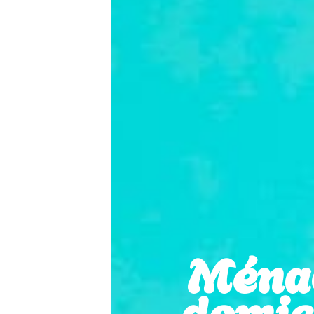
Ména
domici