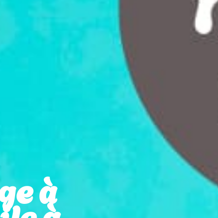
ge à
le à