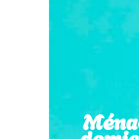
Ména
domici