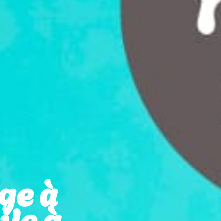
ge à
le à