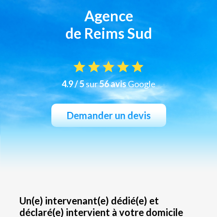
Agence
de Reims Sud
4.9 / 5
sur
56 avis
Google
Demander un devis
Un(e) intervenant(e) dédié(e) et
déclaré(e) intervient à votre domicile