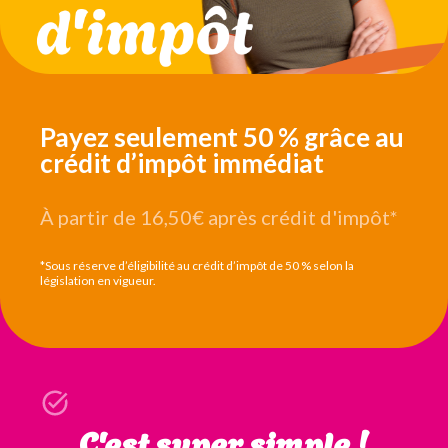
Payez seulement 50 % grâce au
crédit d’impôt immédiat
À partir de 16,50€
après crédit d'impôt*
*Sous réserve d’éligibilité au crédit d’impôt de 50 % selon la
législation en vigueur.
C'est super simple !