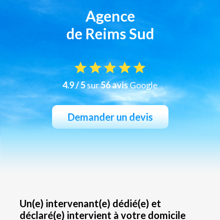
Agence
de Reims Sud
4.9 / 5
sur
56 avis
Google
Demander un devis
Un(e) intervenant(e) dédié(e) et
déclaré(e) intervient à votre domicile