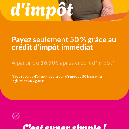
Payez seulement 50 % grâce au
crédit d’impôt immédiat
À partir de 16,50€
après crédit d'impôt*
*Sous réserve d’éligibilité au crédit d’impôt de 50 % selon la
législation en vigueur.
C'est super simple !