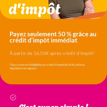
Payez seulement 50 % grâce au
crédit d’impôt immédiat
À partir de 16,50€
après crédit d'impôt*
*Sous réserve d’éligibilité au crédit d’impôt de 50 % selon la
législation en vigueur.
C'est super simple !