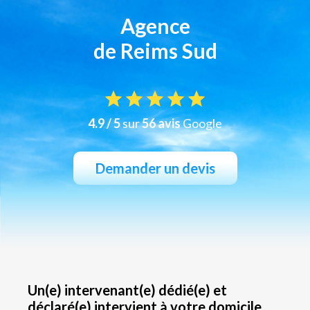
Agence
de Reims Sud
4.9 / 5
sur
56 avis
Google
Demander un devis
Un(e) intervenant(e) dédié(e) et
déclaré(e) intervient à votre domicile